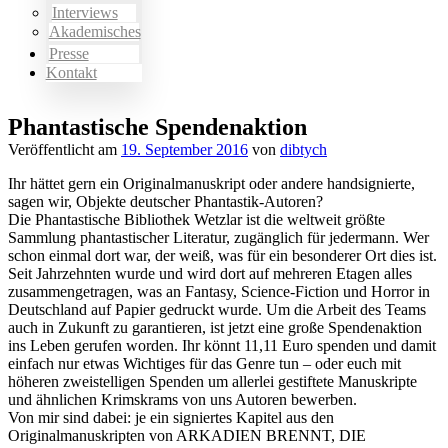
Interviews
Akademisches
Presse
Kontakt
Phantastische Spendenaktion
Veröffentlicht am
19. September 2016
von
dibtych
Ihr hättet gern ein Originalmanuskript oder andere handsignierte,
sagen wir, Objekte deutscher Phantastik-Autoren?
Die Phantastische Bibliothek Wetzlar ist die weltweit größte
Sammlung phantastischer Literatur, zugänglich für jedermann. Wer
schon einmal dort war, der weiß, was für ein besonderer Ort dies ist.
Seit Jahrzehnten wurde und wird dort auf mehreren Etagen alles
zusammengetragen, was an Fantasy, Science-Fiction und Horror in
Deutschland auf Papier gedruckt wurde. Um die Arbeit des Teams
auch in Zukunft zu garantieren, ist jetzt eine große Spendenaktion
ins Leben gerufen worden. Ihr könnt 11,11 Euro spenden und damit
einfach nur etwas Wichtiges für das Genre tun – oder euch mit
höheren zweistelligen Spenden um allerlei gestiftete Manuskripte
und ähnlichen Krimskrams von uns Autoren bewerben.
Von mir sind dabei: je ein signiertes Kapitel aus den
Originalmanuskripten von ARKADIEN BRENNT, DIE